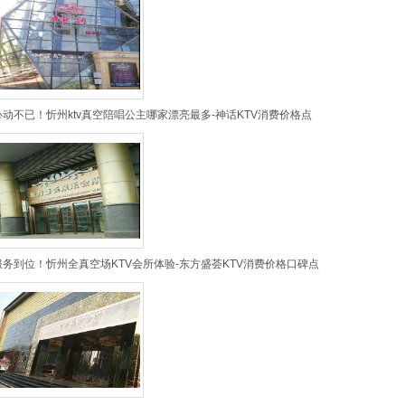
心动不已！忻州ktv真空陪唱公主哪家漂亮最多-神话KTV消费价格点
服务到位！忻州全真空场KTV会所体验-东方盛荟KTV消费价格口碑点