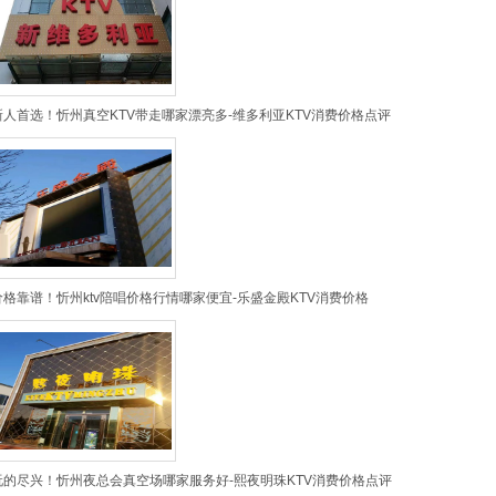
新人首选！忻州真空KTV带走哪家漂亮多-维多利亚KTV消费价格点评
价格靠谱！忻州ktv陪唱价格行情哪家便宜-乐盛金殿KTV消费价格
玩的尽兴！忻州夜总会真空场哪家服务好-熙夜明珠KTV消费价格点评