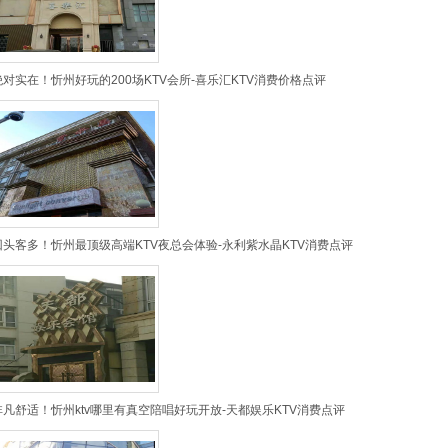
绝对实在！忻州好玩的200场KTV会所-喜乐汇KTV消费价格点评
回头客多！忻州最顶级高端KTV夜总会体验-永利紫水晶KTV消费点评
非凡舒适！忻州ktv哪里有真空陪唱好玩开放-天都娱乐KTV消费点评