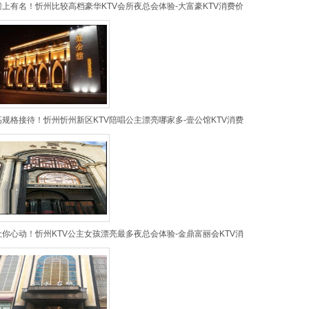
榜上有名！忻州比较高档豪华KTV会所夜总会体验-大富豪KTV消费价
高规格接待！忻州忻州新区KTV陪唱公主漂亮哪家多-壹公馆KTV消费
让你心动！忻州KTV公主女孩漂亮最多夜总会体验-金鼎富丽会KTV消