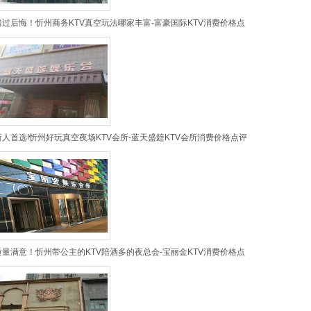
错过后悔！忻州商务KTV真空玩法哪家丰富-富豪国际KTV消费价格点
新人首选!忻州好玩真空夜场KTV会所-蓝天盛筵KTV会所消费价格点评
质量满意！忻州带公主的KTV陪酒多的夜总会-宝丽金KTV消费价格点