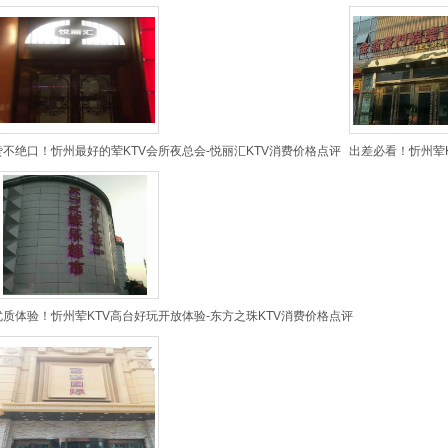
赞不绝口！忻州最好的荤KTV会所夜总会-悦丽汇KTV消费价格点评
出差必看！忻州荤K
优质体验！忻州荤KTV高台好玩开放体验-东方之珠KTV消费价格点评