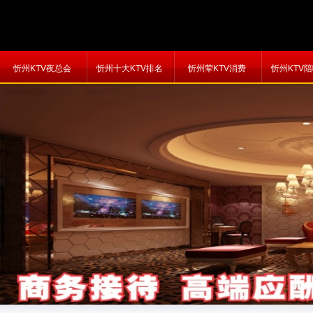
忻州KTV夜总会
忻州十大KTV排名
忻州荤KTV消费
忻州KTV