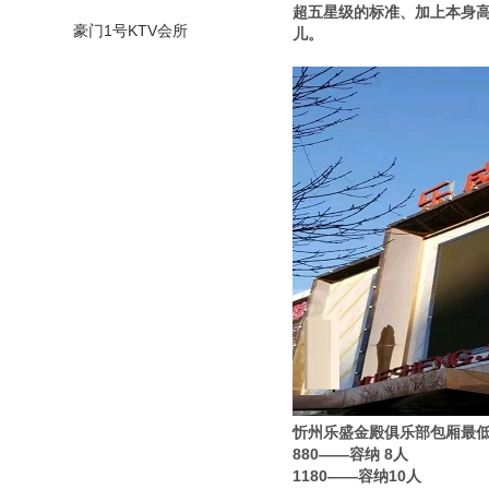
超五星级的标准、加上本身
豪门1号KTV会所
儿。
忻州乐盛金殿俱乐部包厢最
880——容纳 8人
1180——容纳10人