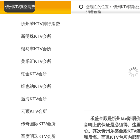
忻州KTV真空消费
您现在的位置：
忻州KTV陪唱
消费价格
忻州荤KTV排行消费
新明珠KTV会所
银马车KTV会所
美乐汇KTV会所
铂金KTV会所
维也纳KTV会所
逅海KTV会所
云顶KTV会所
乐盛金殿是忻州ktv陪唱
传奇国际KTV会所
音响上的保证是必须得。这
心。其次忻州乐盛金殿KTV
百度明珠KTV会所
和后悔。而且KTV包厢内部