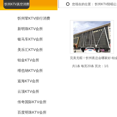
忻州KTV真空消费
您现在的位置：
忻州KTV陪唱
忻州荤KTV排行消费
新明珠KTV会所
银马车KTV会所
美乐汇KTV会所
完美无暇！忻州夜总会哪家好-铂金
铂金KTV会所
共1条 每页20条 页次：1/1
维也纳KTV会所
逅海KTV会所
云顶KTV会所
传奇国际KTV会所
百度明珠KTV会所