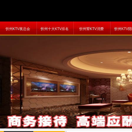
忻州KTV夜总会
忻州十大KTV排名
忻州荤KTV消费
忻州KTV