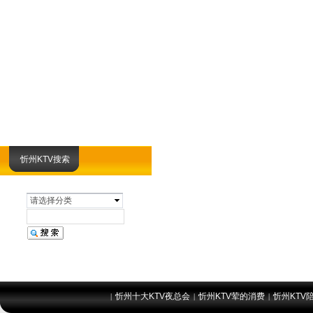
忻州KTV搜索
请选择分类
忻州十大KTV夜总会
忻州KTV荤的消费
忻州KTV
|
|
|