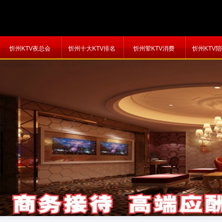
忻州KTV夜总会
忻州十大KTV排名
忻州荤KTV消费
忻州KTV