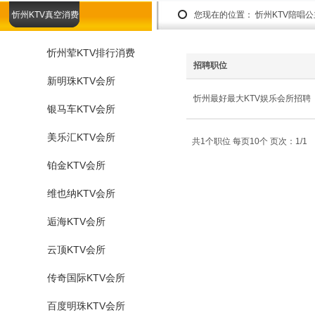
忻州KTV真空消费
您现在的位置：
忻州KTV陪唱
忻州荤KTV排行消费
招聘职位
新明珠KTV会所
忻州最好最大KTV娱乐会所招聘
银马车KTV会所
美乐汇KTV会所
共1个职位 每页10个 页次：1/1
铂金KTV会所
维也纳KTV会所
逅海KTV会所
云顶KTV会所
传奇国际KTV会所
百度明珠KTV会所