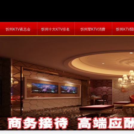
忻州KTV夜总会
忻州十大KTV排名
忻州荤KTV消费
忻州KTV