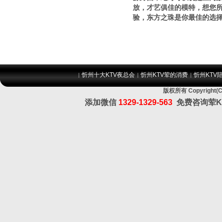
放，才艺俱佳的模特，想您所
验，东方之珠是你最佳的选
忻州十大KTV夜总会
忻州KTV荤的消费
忻州KTV
|
|
|
版权所有 Copyrig
添加微信
1329-1329-563
免费咨询荤K