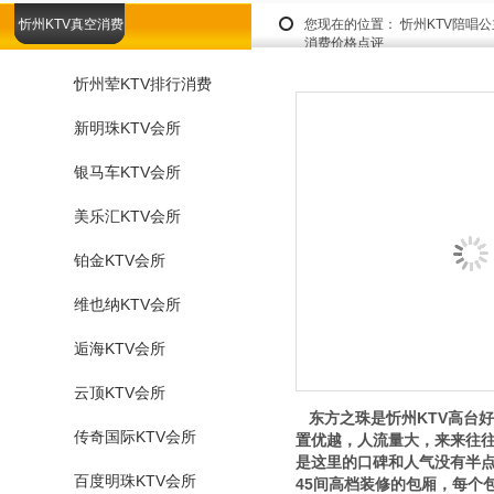
忻州KTV真空消费
您现在的位置：
忻州KTV陪唱
消费价格点评
忻州荤KTV排行消费
新明珠KTV会所
银马车KTV会所
美乐汇KTV会所
铂金KTV会所
维也纳KTV会所
逅海KTV会所
云顶KTV会所
东方之珠是忻州KTV高台
传奇国际KTV会所
置优越，人流量大，来来往
是这里的口碑和人气没有半点
百度明珠KTV会所
45间高档装修的包厢，每个